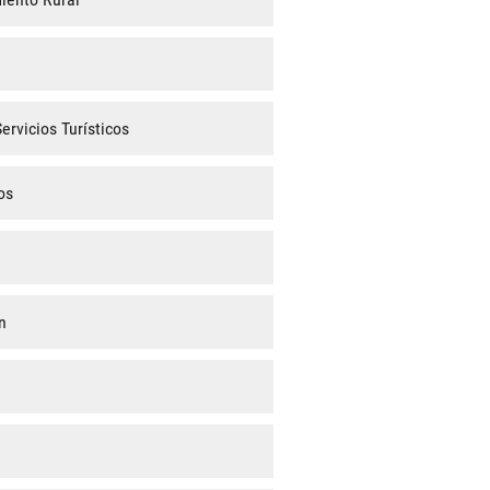
rvicios Turísticos
os
n